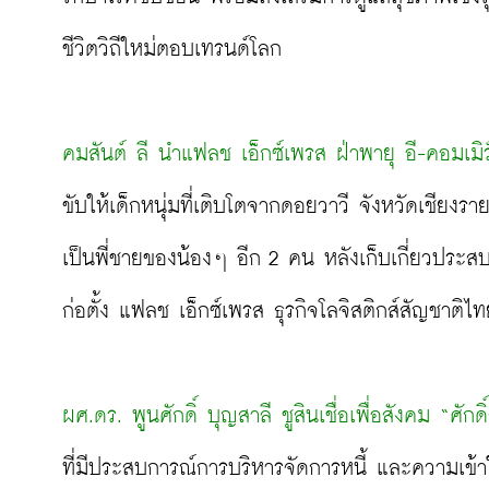
ชีวิตวิถีใหม่ตอบเทรนด์โลก

คมสันต์ ลี นำแฟลช เอ็กซ์เพรส ฝ่าพายุ อี-คอมเมิร
ขับให้เด็กหนุ่มที่เติบโตจากดอยวาวี จังหวัดเชียง
เป็นพี่ชายของน้องๆ อีก 2 คน หลังเก็บเกี่ยวประ
ก่อตั้ง แฟลช เอ็กซ์เพรส ธุรกิจโลจิสติกส์สัญชาติไทยให
ผศ.ดร. พูนศักดิ์ บุญสาลี ชูสินเชื่อเพื่อสังคม “ศักด
ที่มีประสบการณ์การบริหารจัดการหนี้ และความเข้า