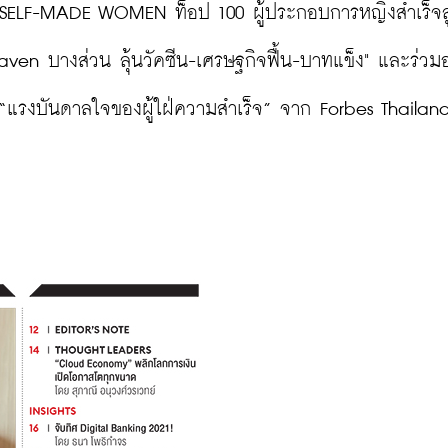
SELF-MADE WOMEN ท็อป 100 ผู้ประกอบการหญิงสำเร็จส
en บางส่วน ลุ้นวัคซีน-เศรษฐกิจฟื้น-บาทแข็ง" และร่วมอ
 “แรงบันดาลใจของผู้ใฝ่ความสำเร็จ” จาก Forbes Thailan