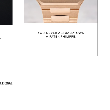
r
AD 2861