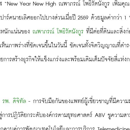
 “New Year New High ณพาภรณ์ โพธิรัตนังกูร เพิ่มคุณค
มปาร์คนายเลิศออกไปบางส่วนเมื่อปี 2559 ด้วยมูลค่ากว่า 1 
ันหนักแน่นของ 
ณพาภรณ์ โพธิรัตนังกูร
 ที่มีต่อที่ดินและสิ่งก
็นภาพร่างที่ชัดเจนขึ้นในวันนี้ ชัดเจนทั้งจิตวิญญาณที่ดำรง
ารสร้างธุรกิจให้แข็งแกร่งและพร้อมเติมเต็มปัจจัยสี่แห่ง
 รพ. ดิจิทัล
 - การจับมือกันของแพทย์ผู้เชี่ยวชาญที่มีความมุ
ู่การปฏิวัติยกระดับองค์กรตามยุทธศาสตร์ ABV ชูความส
งรุกควบคู่การพัฒนาเทคโนโลยีและการบริการ Telemedicine