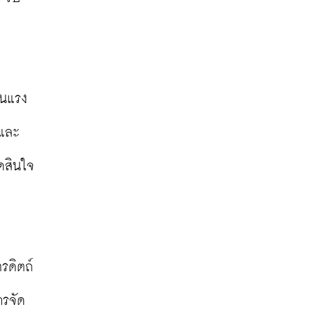
็นแรง
ตและ
ดสินใจ
ตรดิตถ์
ารจัด