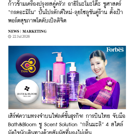
ก้าวข้ามเครื่องปรุงรสคู่ครัว! อายิโนะโมะโต๊ะ ชูศาสตร์
“กรดอะมิโน” ปั้นโปรดักต์ใหม่-ลุยโซลูชันคู่ร้าน ตั้งเป้า
พอร์ตสุขภาพโตดับเบิลดิจิต
NEWS |
MARKETING
22 Jul 2026
เสิร์ฟความทรงจำบนไฟลต์ชั้นธุรกิจ! การบินไทย จับมือ
Bath&Bloom ชู Scent Solution “กลิ่นมะลิ” 4 สไตล์
มัดใจนักเดินทางด้วยสัมผัสที่มองไม่เห็น