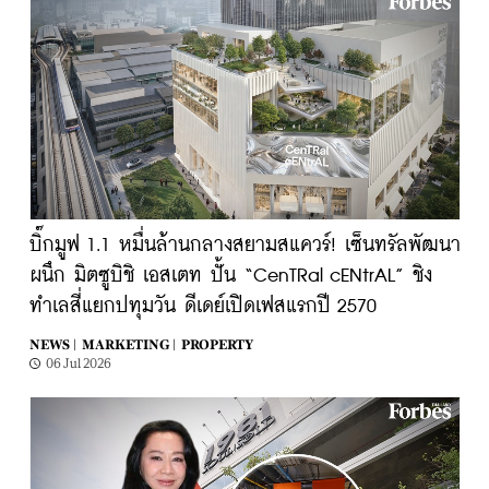
บิ๊กมูฟ 1.1 หมื่นล้านกลางสยามสแควร์! เซ็นทรัลพัฒนา
ผนึก มิตซูบิชิ เอสเตท ปั้น “CenTRal cENtrAL” ชิง
ทำเลสี่แยกปทุมวัน ดีเดย์เปิดเฟสแรกปี 2570
NEWS |
MARKETING |
PROPERTY
06 Jul 2026