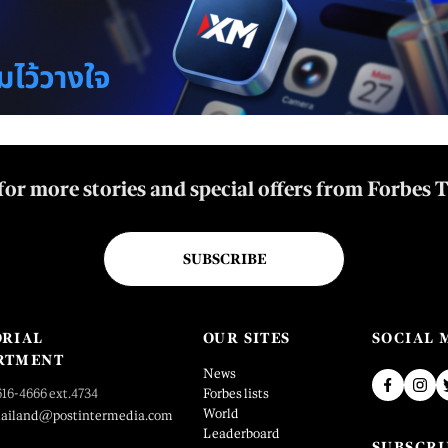
for more stories and special offers from Forbes 
SUBSCRIBE
ORIAL
OUR SITES
SOCIAL 
RTMENT
News
616-4666 ext.4734
Forbes lists
World
hailand@postintermedia.com
Leaderboard
SUBSCRI