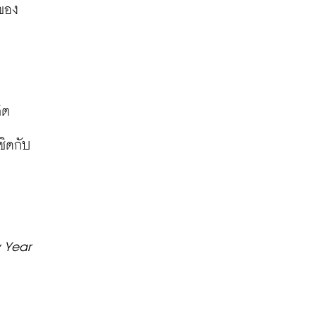
 ของ
ิต
ชิดกับ
Year 