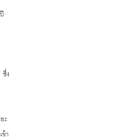
ี 
ซึ่ง
ะยะ
เข้า