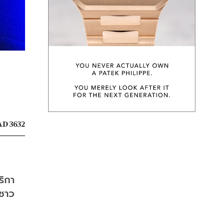
D 3632
ิกา 
งชาว