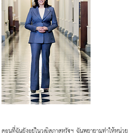
ตอนที่ฉันยังอยู่ในวุฒิสภาสหรัฐฯ ฉันพยายามทำให้หน่วย