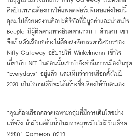
ในฤดูใบไม้ร่วงปีที่แล้ว 
Nifty Gateway 
เริ่มติดต่อ
ศิลปินเพราะต้องการให้แพลตฟอร์มพิเศษแห่งใหม่นี้
อุดมไปด้วยผลงานศิลปะ
ดิจิทัล
ที่มีมูลค่าและน่าสนใจ 
Beeple
มีผู้ติดตามทาง
อินสตา
แกรม 1 ล้านคน เขา
จึงเป็นตัวเลือกอย่างไม่ต้องสงสัยบรรดาวิศวกรของ 
Nifty Gateway 
อธิบายให้ 
Winkelmann
เข้าใจ
เกี่ยวกับ 
NFT 
ในตอนนั้นเขากำลัง
ทำธีมการ
เมืองในชุด 
“
Everydays
”
อยู่แล้ว และเห็นว่าการเลือกตั้งในปี 
2020 
เป็นโอกาสดีที่จะได้สร้างชื่อเสียงให้กับตนเอง
“
คุณต้องเลือกตลาดเฉพาะกลุ่มที่มีการเติบโตอย่าง
แท้จริง ถ้ามัวแต่ต้มน้ำในมหาสมุทรมันไม่มีวันเดือด
หรอก
” Cameron 
กล่าว