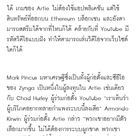
ได้ เกมของ 
Artie 
ไม่ต้องใช้
แอป
พลิ
เค
ชัน แต่ใช้
สินทรัพย์ที่ออกบน 
Ethereum
บล็อกเชน และยังสา
มารถสตรีมได้จากที่ไหนก็ได้ คล้ายกับที่ 
YouTube 
มี
รหัสวิดีโอแบบฝัง ทำให้สามารถเล่นวิดีโอจากเว็บไซต์
ใดก็ได้
Mark 
Pincus
มหาเศรษฐีซึ่งเป็นทั้งผู้ก่อตั้งและซีอีโอ
ของ 
Zynga
เป็นหนึ่งในผู้ลงทุนใน 
Artie 
เช่นเดียว
กับ 
Chad Hurley 
ผู้ร่วมก่อตั้ง 
YouTube “
เราเห็นว่า
ผู้บริโภคอยากทลายกำแพงระบบนี้ลงเสีย
” Armando 
Kirwin
ผู้ร่วมก่อตั้ง 
Artie 
กล่าว 
“
พวกเขาอยากมีตัว
เลือกมากขึ้น ไม่ได้ต้องการระบบผูกขาด พวกเขา