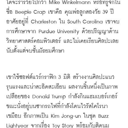
ใดจะร่ำรวยไปกว่า Mike Winkelmann
หรือที่รู้จักใน
ชื่อ 
Beeple
 Crap 
เขาคือ คุณพ่อลูกสองวัย 39 ปี 
อาศัยอยู่ที่ 
Charleston 
ใน 
South Carolina 
เขาจบ
การศึกษาจาก 
Purdue University 
ด้วยปริญญาด้าน
วิทยาศาสตร์คอมพิวเตอร์ และไม่เคยเรียนศิลปะเลย
นับตั้งแต่จบชั้นมัธยมศึกษา
เขาใช้ซอฟต์แวร์กราฟิก 3 มิติ สร้างงานศิลปะแนว
รุนแรงและน่าสะอิดสะเอียน ผลงานชิ้นหนึ่งเป็นภาพ
เปลือยของ 
Donald Trump 
กำลังกินแฮมเบอร์เกอร์
ขณะนั่งอยู่บนซากรถไฟที่กำลังโดน
ไวรัส
โคโรนา
เขมือบ อีกภาพเป็น 
Kim Jong-un 
ในชุด 
Buzz 
Lightyear
จากเรื่อง 
Toy Story 
พร้อมกับติดนม