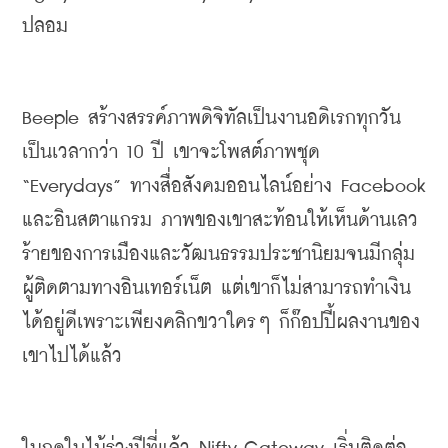
ปลอม
Beeple
สร้างสรรค์ภาพ
ดิจิทัล
เป็นงานอดิเรกทุกวัน
เป็นเวลากว่า 10 ปี เขาจะโพ
สต์
ภาพชุด 
“
Everydays
” 
ทางสื่อสังคมออนไลน์อย่าง 
Facebook 
และ
อินสตา
แกรม ภาพของเขาสะท้อนให้เห็นด้านเลว
ร้ายของการเมืองและวัฒนธรรมประชานิยมจนมีกลุ่ม
ผู้ติดตามทางอินเทอร์เน็ต แต่เขาก็ไม่สามารถทำเงิน
ได้อยู่ดีเพราะเพียงคลิกขวาใครๆ ก็
ก๊อป
ปี้ผลงานของ
เขาไปได้แล้ว