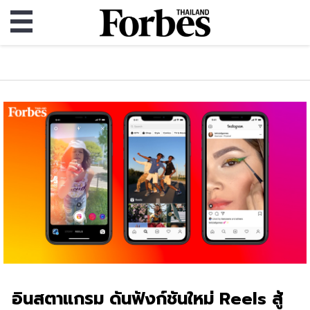
อินสตาแกรม ดันฟังก์ชันใหม่ Reels สู้